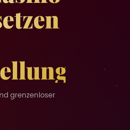
setzen
ellung
und grenzenloser