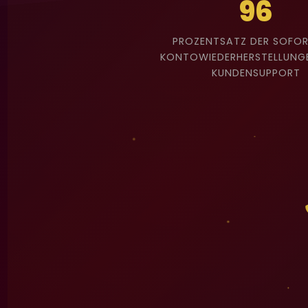
96
PROZENTSATZ DER SOFOR
KONTOWIEDERHERSTELLUNG
KUNDENSUPPORT