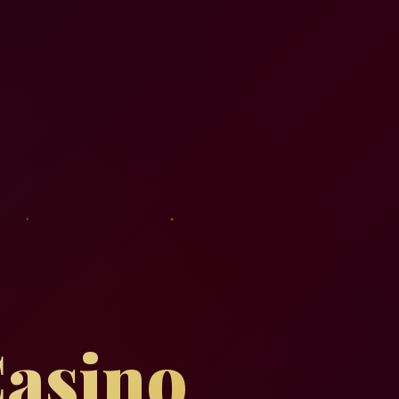
Casino