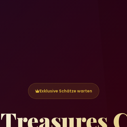
Exklusive Schätze warten
Treasures 