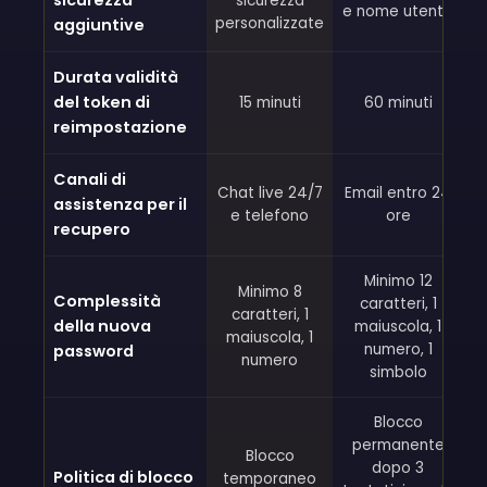
sicurezza
e nome utente
personalizzate
aggiuntive
Durata validità
del token di
15 minuti
60 minuti
reimpostazione
Canali di
Chat live 24/7
Email entro 24
assistenza per il
e telefono
ore
recupero
Minimo 12
Minimo 8
Complessità
caratteri, 1
caratteri, 1
della nuova
maiuscola, 1
maiuscola, 1
numero, 1
password
numero
simbolo
Blocco
permanente
Blocco
dopo 3
Politica di blocco
temporaneo