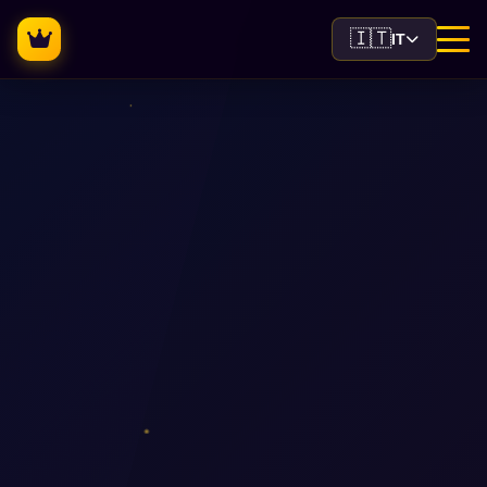
🇮🇹
IT