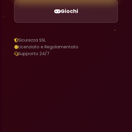
Giochi
Sicurezza SSL
Licenziato e Regolamentato
Supporto 24/7